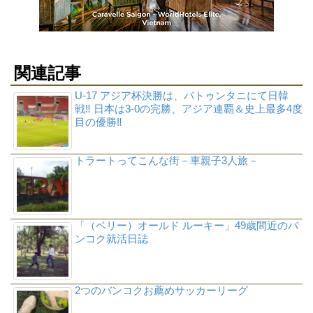
関連記事
U-17 アジア杯決勝は、パトゥンタニにて日韓
戦‼ 日本は3-0の完勝、アジア連覇＆史上最多4度
目の優勝‼
トラートってこんな街－車親子3人旅－
「（ベリー）オールド ルーキー」49歳間近のバ
ンコク就活日誌
2つのバンコクお薦めサッカーリーグ