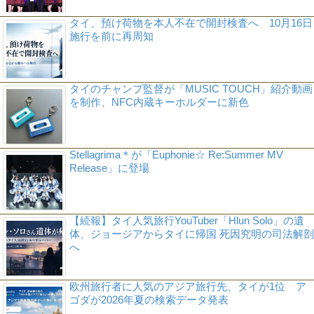
タイ、預け荷物を本人不在で開封検査へ 10月16日
施行を前に再周知
タイのチャンプ監督が「MUSIC TOUCH」紹介動画
を制作、NFC内蔵キーホルダーに新色
Stellagrima＊が「Euphonie☆ Re:Summer MV
Release」に登場
【続報】タイ人気旅行YouTuber「Hlun Solo」の遺
体、ジョージアからタイに帰国 死因究明の司法解剖
へ
欧州旅行者に人気のアジア旅行先、タイが1位 ア
ゴダが2026年夏の検索データ発表