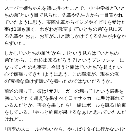
スーパー姉ちゃんを姉に持ったことで、小･中学校と”いと
ちの弟”という目で見られ、先輩や先生方から一目置かれ
ていたように思う。実際先輩からイジメやイビリを受けた
事は1回も無く、わざわざ教室まで”いとちの弟”を見に来
る先輩や｢おぉ、お前が…｣と話しかけてくる先生が少なか
らずいた。
しかし｢”いとちの弟”だから…｣という見方は｢”いとちの
弟”だから、これ位出来るだろう!?｣というプレッシャーに
なっていたのも事実。今思うと俺は｢”いとち”を超えたい一
心で頑張ってきた｣ように思う。この環境が、現在の俺
の”究極な負けず嫌い”を養ったのではないだろうか。
前述の甥っ子、彼は｢元Jリーガーの甥っ子｣という肩書を
胸に”いとたく超え”を果すべく日々サッカーに明け暮れて
いるんだとか。再会を果したら｢一緒にボールを蹴る｣約束
をしている。｢やっと約束が果せるなぁ｣と思っていたんだ
けれど…
｢雨季のスコールが怖いから、やっぱりタイに行かない｣と