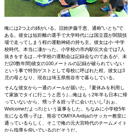
俺には2つ上の姉がいる。旧姓伊藤千恵、通称”いとち”で
ある。彼女は短距離の選手で大学時代には国立霞が関競技
場で走ってしまう程の運動神経の持ち主。彼女は小･中学
校時代、本当に凄かった。小学校の市内駅伝大会では7人
抜きをするは…中学校の運動会は記録会なのであるが、未
だ(20数年間)彼女の100メートルの記録が破られていない
という事で特別ゲストとして母校に呼ばれた程。彼女は3
児の母となり、現在は埼玉県熊谷市で暮らしている。
そんな彼女から一通のメールが届いた。｢夏休みを利用し
て家族でタイに行こうと思う｣…俺はもぅ2年半も日本に帰
っていないから、甥っ子＆姪っ子に会いたいし｢おぉ、
Welcomeだよっ!!｣という返事をした。ちなみに小学校5年
生になる甥っ子は、熊谷でOMIYA Ardijaのサッカー教室に
通っているらしく、そこで俺の元大宮時代のチームメイト
から指導を仰いでいるのだそうだ。