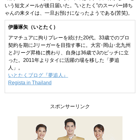
いう短文メールが後日届いた。”いとたく”のスーパー姉ち
ゃんの来タイは、一旦お預けになったようである(苦笑)。
伊藤琢矢（いとたく）
アマチュアに拘りプレーを続けた20代。33歳でのプロ
契約を期にJリーガーを目指す事に。大宮･岡山･北九州
とJリーグ昇格に携わり、自身は36歳でJのピッチに立
った。2011年よりタイに活躍の場を移した「夢追
人」。
いとたくブログ『夢追人』
Regista in Thailand
スポンサーリンク