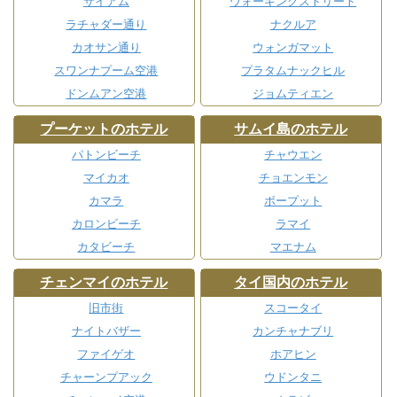
サイアム
ウォーキングストリート
ラチャダー通り
ナクルア
カオサン通り
ウォンガマット
スワンナプーム空港
プラタムナックヒル
ドンムアン空港
ジョムティエン
プーケットのホテル
サムイ島のホテル
パトンビーチ
チャウエン
マイカオ
チョエンモン
カマラ
ボープット
カロンビーチ
ラマイ
カタビーチ
マエナム
チェンマイのホテル
タイ国内のホテル
旧市街
スコータイ
ナイトバザー
カンチャナブリ
ファイゲオ
ホアヒン
チャーンプアック
ウドンタニ