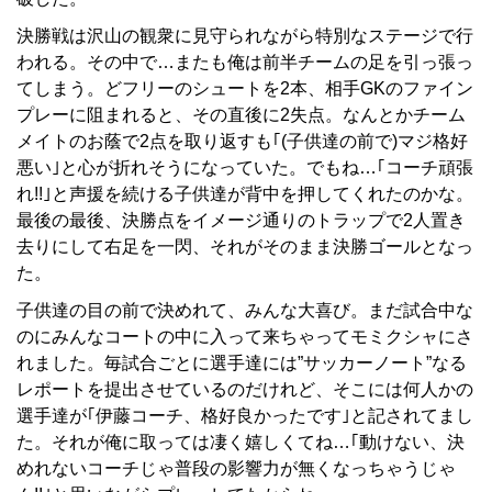
決勝戦は沢山の観衆に見守られながら特別なステージで行
われる。その中で…またも俺は前半チームの足を引っ張っ
てしまう。どフリーのシュートを2本、相手GKのファイン
プレーに阻まれると、その直後に2失点。なんとかチーム
メイトのお蔭で2点を取り返すも｢(子供達の前で)マジ格好
悪い｣と心が折れそうになっていた。でもね…｢コーチ頑張
れ!!｣と声援を続ける子供達が背中を押してくれたのかな。
最後の最後、決勝点をイメージ通りのトラップで2人置き
去りにして右足を一閃、それがそのまま決勝ゴールとなっ
た。
子供達の目の前で決めれて、みんな大喜び。まだ試合中な
のにみんなコートの中に入って来ちゃってモミクシャにさ
れました。毎試合ごとに選手達には”サッカーノート”なる
レポートを提出させているのだけれど、そこには何人かの
選手達が｢伊藤コーチ、格好良かったです｣と記されてまし
た。それが俺に取っては凄く嬉しくてね…｢動けない、決
めれないコーチじゃ普段の影響力が無くなっちゃうじゃ