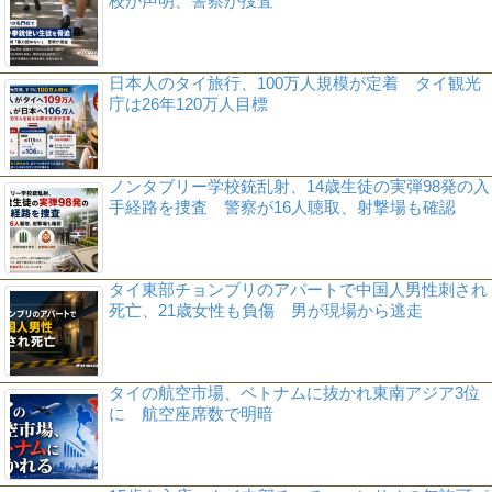
校が声明、警察が捜査
日本人のタイ旅行、100万人規模が定着 タイ観光
庁は26年120万人目標
ノンタブリー学校銃乱射、14歳生徒の実弾98発の入
手経路を捜査 警察が16人聴取、射撃場も確認
タイ東部チョンブリのアパートで中国人男性刺され
死亡、21歳女性も負傷 男が現場から逃走
タイの航空市場、ベトナムに抜かれ東南アジア3位
に 航空座席数で明暗