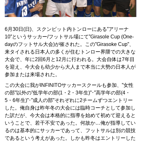
6月30日(日)、スクンビット内トンローにある”アリーナ
10”というサッカー/フットサル場にて”Girasole Cup (One-
dayのフットサル大会)が催された。この”Girasoke Cup”、
来タイされる日本人の多くが住むトンロー界隈での大きな
大会で、年に2回6月と12月に行われる。大会自体は7年目
を迎え、今大会も幼少から大人まで本当に大勢の日本人が
参加または来場された。
この大会に我がINFINITOサッカースクールも参加、”女性
の部”以外の”低学年の部(1・2・3年生)”･”高学年の部(4・
5・6年生)”･”成人の部”それぞれに2チームずつエントリー
した。俺自身は昨年冬の大会には臨時コーチとして参加し
た訳だが、今大会は本格的に指導を始めて初めて迎えると
いうことで、若干不安であった。何故か…俺が指導してい
るのは基本的にサッカーであって、フットサルは別の競技
であるという考えがあった。しかも昨冬はエントリーした