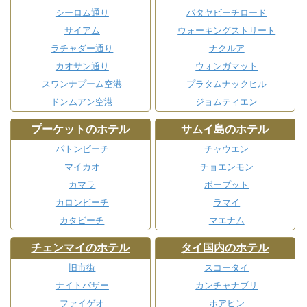
シーロム通り
パタヤビーチロード
サイアム
ウォーキングストリート
ラチャダー通り
ナクルア
カオサン通り
ウォンガマット
スワンナプーム空港
プラタムナックヒル
ドンムアン空港
ジョムティエン
プーケットのホテル
サムイ島のホテル
パトンビーチ
チャウエン
マイカオ
チョエンモン
カマラ
ボープット
カロンビーチ
ラマイ
カタビーチ
マエナム
チェンマイのホテル
タイ国内のホテル
旧市街
スコータイ
ナイトバザー
カンチャナブリ
ファイゲオ
ホアヒン