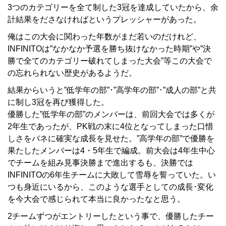
3つのカテゴリーを全て制した3冠を達成していたから、余
計結果をださなければというプレッシャーがあった。
俺はこの大会に関わった年数がまだ若いのだけれど、
INFINITOは”なかなか予選を勝ち抜けなかった時期”や”決
勝で全てのカテゴリー破れてしまった大会”等この大会で
の忘れられない歴史があるようだ。
結果からいうと”低学年の部”･”高学年の部”･”成人の部”と共
に制し3冠を再び獲得した。
優勝した”低学年の部”のメンバーは、前回大会では多くが
2年生であったが、PK戦の末に4位となってしまった口惜
しさをバネに確実な成長を見せた。”高学年の部”で優勝を
果たしたメンバーは4・5年生で編成。前大会は4年生中心
でチームを組み見事決勝まで進出するも、決勝では
INFINITOの6年生チームに大敗して雪辱を誓っていた。い
つも身近にいるから、このような選手としての成長･変化
を今大会で感じられて本当に良かったなと思う。
2チームずつがエントリーしたという事で、優勝したチー