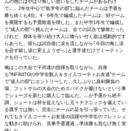
ムの他にはやはり悔しい思いをしたチームがあるわけ
で…。2年生中心で”低学年の部”に臨んだチームは予選を
勝ち抜くも4位。4・6年生で編成したチームは、好ゲーム
を展開するも予選敗退を喫した。また中学1年生で編成し
て”成人の部”へ挑んだチームは、全ての試合で惨敗だった
けれど、身体を張り続け大人に喰らい付く姿は感動的です
らあった。彼らは試合後に涙を流しながら｢今回の悔し涙
を必ず嬉し涙に変えようぜっ｣と選手達だけでミーティン
グを行っていた。
俺はこの大会で子供達の指揮を取りながら、自身
も”INFINITOの中学生数人＆タイ人コーチ＋お友達”チーム
で”成人の部”にエントリーした。久しぶりに真剣勝負の
場、フットサルの大会のためスパイクが履けないという事
でシューズを新たに購入して臨んだ。…が予選から絶不
調、シュートは枠を捉えないし元々テクニックを備えてい
る選手では無い。完全にチームの足を引っ張っていた。そ
れでもタイ人コーチ＋お友達の活躍や中学生のフレッシュ
な動きに助けられ、見事予選通過…準決勝も危なげ無く突
破した。