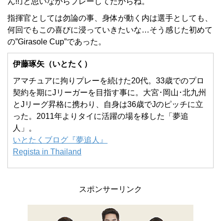
ん!!｣と思いながらプレーしてたからね。
指揮官としては勿論の事、身体が動く内は選手としても、
何回でもこの喜びに浸っていきたいな…そう感じた初めて
の”Girasole Cup”であった。
伊藤琢矢（いとたく）
アマチュアに拘りプレーを続けた20代。33歳でのプロ
契約を期にJリーガーを目指す事に。大宮･岡山･北九州
とJリーグ昇格に携わり、自身は36歳でJのピッチに立
った。2011年よりタイに活躍の場を移した「夢追
人」。
いとたくブログ『夢追人』
Regista in Thailand
スポンサーリンク