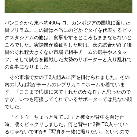
バンコクから東へ約400キロ、カンボジアの国境に面した
街ブリラム。この街は本当にのどかでタイを代表するビッ
クスタジアムの他は、食事をするところもままならないと
ころでした。実際僕が遠征をした時は、夜の試合が終了後
街のそれ程大きくない市場で相手チームの選手やスタッ
フ、そして試合を観戦した大勢のサポーターと入り乱れて
の食事になりました。
その市場で女の子2人組みに声を掛けられました。その
内の1人は我がチームのレプリカユニホームを着ていま
す。「ここまで応援に来てくれたのかな!?」と思ったので
すが、いつも応援してくれているサポーターでは見ない顔
でした。
「イトウ、ちょっと見て…!!」と彼女が背中を向けた
時、凄くビックリしました。何と背中に2番ITO入ってい
るじゃないですか!!「写真を一緒に撮りたい」というので