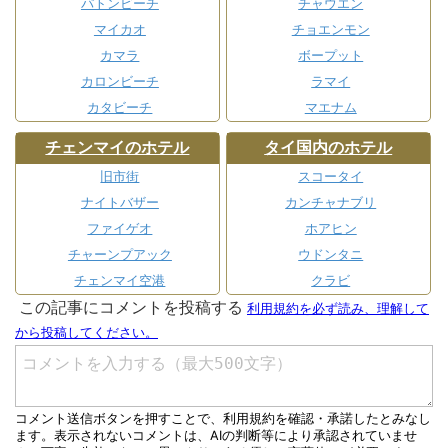
パトンビーチ
チャウエン
マイカオ
チョエンモン
カマラ
ボープット
カロンビーチ
ラマイ
カタビーチ
マエナム
チェンマイのホテル
タイ国内のホテル
旧市街
スコータイ
ナイトバザー
カンチャナブリ
ファイゲオ
ホアヒン
チャーンプアック
ウドンタニ
チェンマイ空港
クラビ