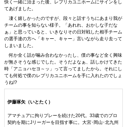
快く一緒に治まった後、レプリカユニホームにサインをし
てあげました。
凄く嬉しかったのですが、段々と話すうちにあまり我が
チームの事を知らない様子。「あれれ、おかしな子だな
ぁ」と思っていると、いきなりその日対戦した相手チーム
の選手達の方へ「キャー、キャー」言いながら走り去って
しまいました。
何か全く話が噛み合わなかったし、僕の事など全く興味
が無さそうな感じでした。そうだよなぁ、話しかけてきた
時「アニョハセヨ～ッ」って言ってましたから。それにし
ても何処で僕のレプリカユニホームを手に入れたのでしょ
うね!?
伊藤琢矢（いとたく）
アマチュアに拘りプレーを続けた20代。33歳でのプロ
契約を期にJリーガーを目指す事に。大宮･岡山･北九州