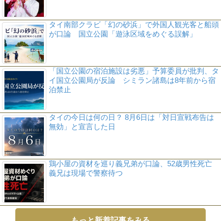
タイ南部クラビ「幻の砂浜」で外国人観光客と船頭
が口論 国立公園「遊泳区域をめぐる誤解」
「国立公園の宿泊施設は劣悪」予算委員が批判、タ
イ国立公園局が反論 シミラン諸島は8年前から宿
泊禁止
タイの今日は何の日？ 8月6日は「対日宣戦布告は
無効」と宣言した日
鶏小屋の資材を巡り義兄弟が口論、52歳男性死亡
義兄は現場で警察待つ
もっと新着記事をみる