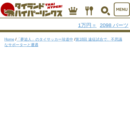
1万円
2098 バーツ
=
Home
/
「夢追人」のタイサッカー珍道中
/
第18回 遠征試合で、不思議
なサポーターと遭遇