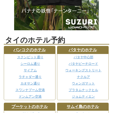
タイのホテル予約
バンコクのホテル
パタヤのホテル
スクンビット通り
パタヤ中心部
シーロム通り
パタヤビーチロード
サイアム
ウォーキングストリート
ラチャダー通り
ナクルア
カオサン通り
ウォンガマット
スワンナプーム空港
プラタムナックヒル
ドンムアン空港
ジョムティエン
プーケットのホテル
サムイ島のホテル