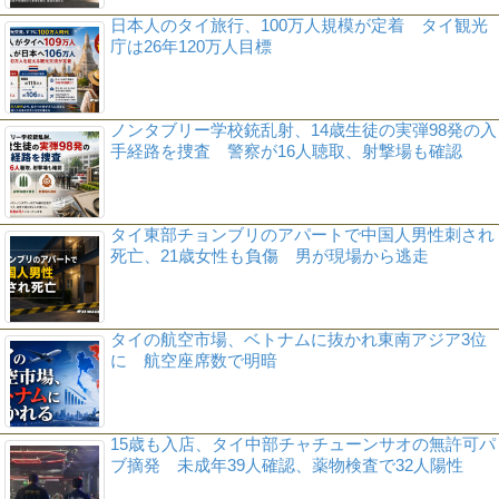
日本人のタイ旅行、100万人規模が定着 タイ観光
庁は26年120万人目標
ノンタブリー学校銃乱射、14歳生徒の実弾98発の入
手経路を捜査 警察が16人聴取、射撃場も確認
タイ東部チョンブリのアパートで中国人男性刺され
死亡、21歳女性も負傷 男が現場から逃走
タイの航空市場、ベトナムに抜かれ東南アジア3位
に 航空座席数で明暗
15歳も入店、タイ中部チャチューンサオの無許可パ
ブ摘発 未成年39人確認、薬物検査で32人陽性