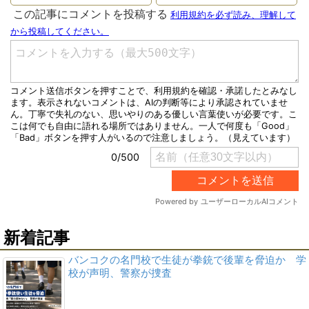
新着記事
バンコクの名門校で生徒が拳銃で後輩を脅迫か 学
校が声明、警察が捜査