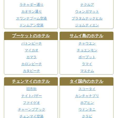
ラチャダー通り
ナクルア
カオサン通り
ウォンガマット
スワンナプーム空港
プラタムナックヒル
ドンムアン空港
ジョムティエン
プーケットのホテル
サムイ島のホテル
パトンビーチ
チャウエン
マイカオ
チョエンモン
カマラ
ボープット
カロンビーチ
ラマイ
カタビーチ
マエナム
チェンマイのホテル
タイ国内のホテル
旧市街
スコータイ
ナイトバザー
カンチャナブリ
ファイゲオ
ホアヒン
チャーンプアック
ウドンタニ
チェンマイ空港
クラビ