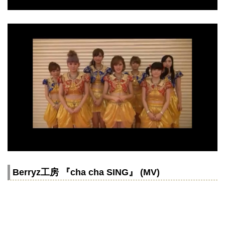
Berryz工房 『cha cha SING』 (MV)