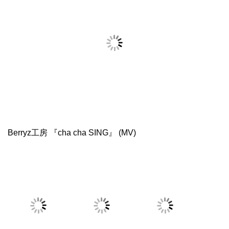
Berryz工房 『cha cha SING』 (MV)