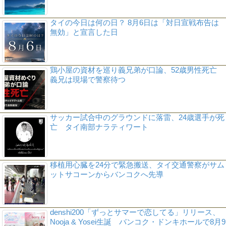
タイの今日は何の日？ 8月6日は「対日宣戦布告は
無効」と宣言した日
鶏小屋の資材を巡り義兄弟が口論、52歳男性死亡
義兄は現場で警察待つ
サッカー試合中のグラウンドに落雷、24歳選手が死
亡 タイ南部ナラティワート
移植用心臓を24分で緊急搬送、タイ交通警察がサム
ットサコーンからバンコクへ先導
denshi200「ずっとサマーで恋してる」リリース、
Nooja & Yosei生誕 バンコク・ドンキホールで8月9