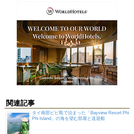
関連記事
タイ南部ピピ島で泊まった「Bayview Resort Phi
Phi Island」の海を望む部屋と送迎船