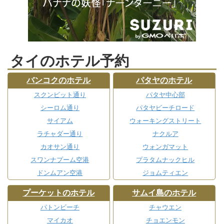
タイのホテル予約
バンコクのホテル
パタヤのホテル
スクンビット通り
パタヤ中心部
シーロム通り
パタヤビーチロード
サイアム
ウォーキングストリート
ラチャダー通り
ナクルア
カオサン通り
ウォンガマット
スワンナプーム空港
プラタムナックヒル
ドンムアン空港
ジョムティエン
プーケットのホテル
サムイ島のホテル
パトンビーチ
チャウエン
マイカオ
チョエンモン