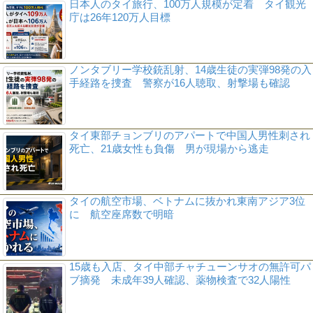
日本人のタイ旅行、100万人規模が定着 タイ観光
庁は26年120万人目標
ノンタブリー学校銃乱射、14歳生徒の実弾98発の入
手経路を捜査 警察が16人聴取、射撃場も確認
タイ東部チョンブリのアパートで中国人男性刺され
死亡、21歳女性も負傷 男が現場から逃走
タイの航空市場、ベトナムに抜かれ東南アジア3位
に 航空座席数で明暗
15歳も入店、タイ中部チャチューンサオの無許可パ
ブ摘発 未成年39人確認、薬物検査で32人陽性