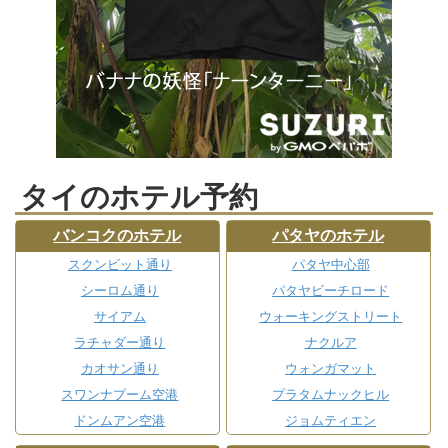
タイのホテル予約
バンコクのホテル
パタヤのホテル
スクンビット通り
パタヤ中心部
シーロム通り
パタヤビーチロード
サイアム
ウォーキングストリート
ラチャダー通り
ナクルア
カオサン通り
ウォンガマット
スワンナプーム空港
プラタムナックヒル
ドンムアン空港
ジョムティエン