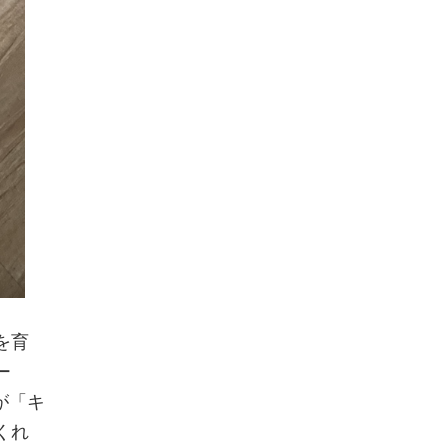
を育
ー
が「キ
くれ