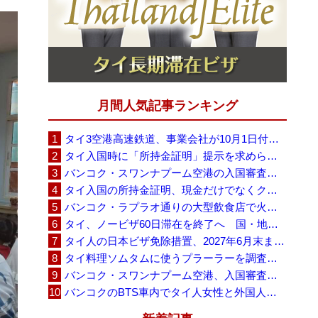
月間人気記事ランキング
タイ3空港高速鉄道、事業会社が10月1日付の契約終了を通知 「現時点での撤退決定ではない」
タイ入国時に「所持金証明」提示を求められる場合も、タイ政府観光庁が外国人旅行者に再周知
バンコク・スワンナプーム空港の入国審査に長蛇の列、SNSで「3～4時間待ち」との投稿が拡散
タイ入国の所持金証明、現金だけでなくクレジットカードや銀行明細も提示可能
バンコク・ラプラオ通りの大型飲食店で火災、27人死亡・多数負傷
タイ、ノービザ60日滞在を終了へ 国・地域別に30日・15日へ再編
タイ人の日本ビザ免除措置、2027年6月末まで延長 不安広がる中でひとまず安堵
タイ料理ソムタムに使うプラーラーを調査へ、大学新入生4,233人が肝吸虫感染
バンコク・スワンナプーム空港、入国審査で2～3時間待ちの時間帯も 審査厳格化と人員不足が影響か
バンコクのBTS車内でタイ人女性と外国人学生グループが口論、騒音めぐる動画が拡散