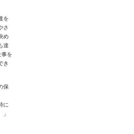
達を
やさ
決め
も達
仕事を
でき
の保
特に
）」