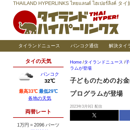
THAILAND HYPERLINKS ไทยแลนด์ ไฮเป
タイランドニュース
バンコク通信
解決タイ
タイの天気
Home
/
タイランドニュース
/
⼦
ラムが登場
バンコク
⼦どものためのお⾦
32℃
最高33℃
最低29℃
プログラムが登場
各地の天気
2023年3月9日 配信
両替レート
1万円
=
2096 バーツ