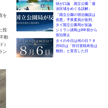
頭が口論 国立公園「遊
泳区域をめぐる誤解」
「国立公園の宿泊施設は
資を
劣悪」予算委員が批判、
タイ国立公園局が反論
た投
シミラン諸島は8年前から
宿泊禁止
不動
タイの今日は何の日？ 8
ンド）
月6日は「対日宣戦布告は
無効」と宣言した日
ラン