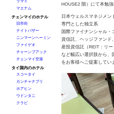
ラマイ
HOUSE2 階）にて本勉
マエナム
日本ウェルスマネジメン
チェンマイのホテル
旧市街
専門とした独立系
ナイトバザー
国際ファイナンシャル・
ニンマーンヘーミン
資信託、ヘッジファンド
ファイゲオ
産投資信託（REIT：リ
チャーンプアック
など幅広い選択肢から、
チェンマイ空港
をお客様へご提案してい
タイ国内のホテル
スコータイ
カンチャナブリ
ホアヒン
ウドンタニ
クラビ