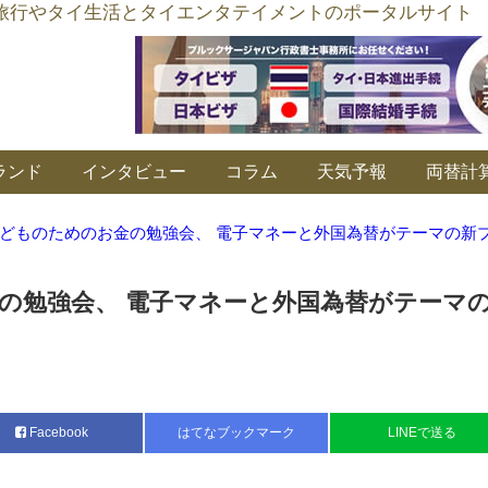
อร์ลิงค์ タイ旅行やタイ生活とタイエンタテイメントのポータルサイト
ランド
インタビュー
コラム
天気予報
両替計
どものためのお⾦の勉強会、 電⼦マネーと外国為替がテーマの新
の勉強会、 電⼦マネーと外国為替がテーマ
Facebook
はてなブックマーク
LINEで送る