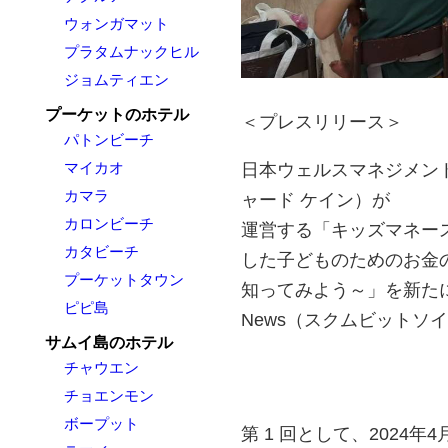
ウォンガマット
プラタムナックヒル
ジョムティエン
プーケットのホテル
＜プレスリリース＞
パトンビーチ
マイカオ
日本ウェルスマネジメント（
カマラ
ャード ケイン）が
カロンビーチ
運営する「キッズマネー
カタビーチ
した子どものためのお金
プーケットタウン
知ってみよう～」を新たに開
ピピ島
News（スクムビットソイ 
サムイ島のホテル
チャウエン
チョエンモン
ボープット
第 1 回として、2024年