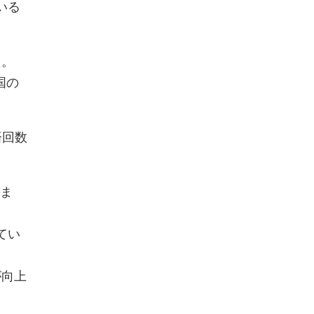
いる
た。
国の
済回数
いま
てい
が向上