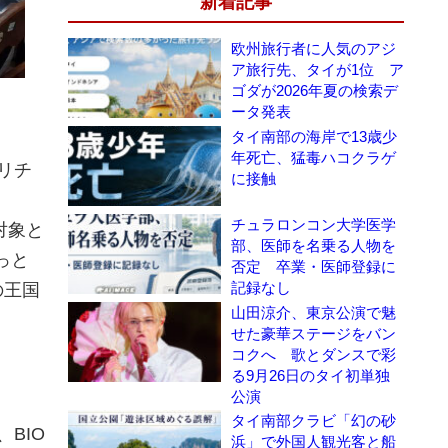
新着記事
欧州旅行者に人気のアジ
ア旅行先、タイが1位 ア
ゴダが2026年夏の検索デ
ータ発表
タイ南部の海岸で13歳少
年死亡、猛毒ハコクラゲ
（リチ
に接触
チュラロンコン大学医学
対象と
部、医師を名乗る人物を
っと
否定 卒業・医師登録に
記録なし
の王国
山田涼介、東京公演で魅
せた豪華ステージをバン
コクへ 歌とダンスで彩
る9月26日のタイ初単独
公演
タイ南部クラビ「幻の砂
、BIO
浜」で外国人観光客と船