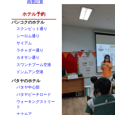
両替計算
ホテル予約
バンコクのホテル
スクンビット通り
シーロム通り
サイアム
ラチャダー通り
カオサン通り
スワンナプーム空港
ドンムアン空港
パタヤのホテル
パタヤ中心部
パタヤビーチロード
ウォーキングストリー
ト
ナクルア