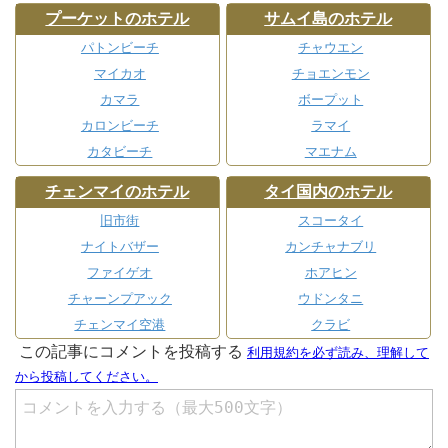
プーケットのホテル
サムイ島のホテル
パトンビーチ
チャウエン
マイカオ
チョエンモン
カマラ
ボープット
カロンビーチ
ラマイ
カタビーチ
マエナム
チェンマイのホテル
タイ国内のホテル
旧市街
スコータイ
ナイトバザー
カンチャナブリ
ファイゲオ
ホアヒン
チャーンプアック
ウドンタニ
チェンマイ空港
クラビ