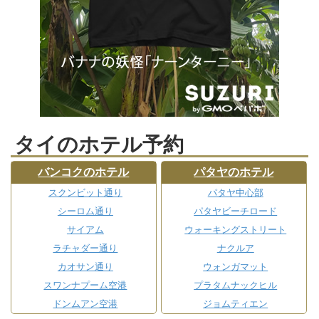
タイのホテル予約
バンコクのホテル
パタヤのホテル
スクンビット通り
パタヤ中心部
シーロム通り
パタヤビーチロード
サイアム
ウォーキングストリート
ラチャダー通り
ナクルア
カオサン通り
ウォンガマット
スワンナプーム空港
プラタムナックヒル
ドンムアン空港
ジョムティエン