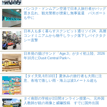
バンコク・ドンムアン空港で日本人旅行者がバッグ
置き忘れ、観光警察が捜索し無事返還 パスポート
も中に
日本人も多く暮らすスクンビット通りソイ24、高層
コンドミニアムから物干しラック落下しバイクタク
シー直撃
日本発の揚げサンド「Age.3」がタイ初上陸、2026
年10月にDusit Central Parkへ
【タイ天気 8月10日】夏休みの旅行者も大雨に注
意、各地で激しい雨・海上は波3メートル超も
タイ南部の学校が2日間オンライン授業へ、元外国
人教師が銃の画像と威嚇投稿 すでに国外出国