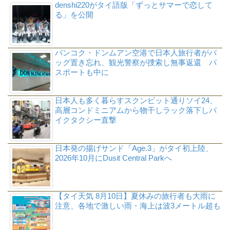
denshi220がタイ語版「ずっとサマーで恋して
る」を公開
バンコク・ドンムアン空港で日本人旅行者がバ
ッグ置き忘れ、観光警察が捜索し無事返還 パ
スポートも中に
日本人も多く暮らすスクンビット通りソイ24、
高層コンドミニアムから物干しラック落下しバ
イクタクシー直撃
日本発の揚げサンド「Age.3」がタイ初上陸、
2026年10月にDusit Central Parkへ
【タイ天気 8月10日】夏休みの旅行者も大雨に
注意、各地で激しい雨・海上は波3メートル超も