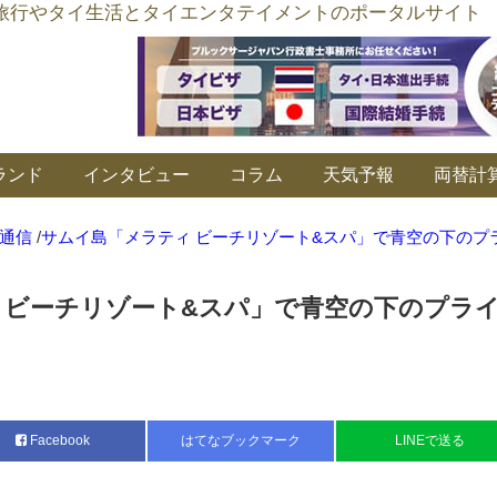
อร์ลิงค์ タイ旅行やタイ生活とタイエンタテイメントのポータルサイト
ランド
インタビュー
コラム
天気予報
両替計
通信
/
サムイ島「メラティ ビーチリゾート&スパ」で青空の下のプ
 ビーチリゾート&スパ」で青空の下のプラ
Facebook
はてなブックマーク
LINEで送る