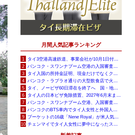
月間人気記事ランキング
タイ3空港高速鉄道、事業会社が10月1日付の契約終了を通知 「現時点での撤退決定ではない」
バンコク・スワンナプーム空港の入国審査に長蛇の列、SNSで「3～4時間待ち」との投稿が拡散
タイ入国の所持金証明、現金だけでなくクレジットカードや銀行明細も提示可能
バンコク・ラプラオ通りの大型飲食店で火災、27人死亡・多数負傷
タイ、ノービザ60日滞在を終了へ 国・地域別に30日・15日へ再編
タイ人の日本ビザ免除措置、2027年6月末まで延長 不安広がる中でひとまず安堵
バンコク・スワンナプーム空港、入国審査で2～3時間待ちの時間帯も 審査厳格化と人員不足が影響か
バンコクのBTS車内でタイ人女性と外国人学生グループが口論、騒音めぐる動画が拡散
プーケットの16歳「Nene Royal」が米人気番組で圧巻の演奏、審査員4人全員が「Yes」
チェンマイでタイ人女性に夢中になったスウェーデン人男性、全財産を失い捨てられる