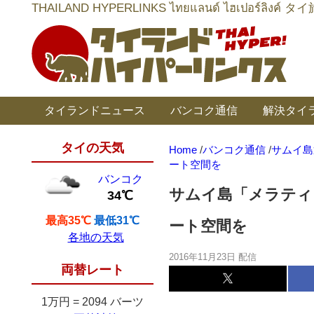
THAILAND HYPERLINKS ไทยแลนด์ ไฮเป
タイランドニュース
バンコク通信
解決タイ
タイの天気
Home
/
バンコク通信
/
サムイ島
ート空間を
バンコク
サムイ島「メラティ
34℃
最高35℃
最低31℃
ート空間を
各地の天気
2016年11月23日 配信
両替レート
1万円
=
2094 バーツ