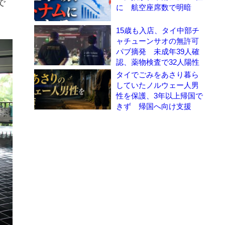
で
に 航空座席数で明暗
15歳も入店、タイ中部チ
ャチューンサオの無許可
パブ摘発 未成年39人確
認、薬物検査で32人陽性
タイでごみをあさり暮ら
していたノルウェー人男
性を保護、3年以上帰国で
きず 帰国へ向け支援