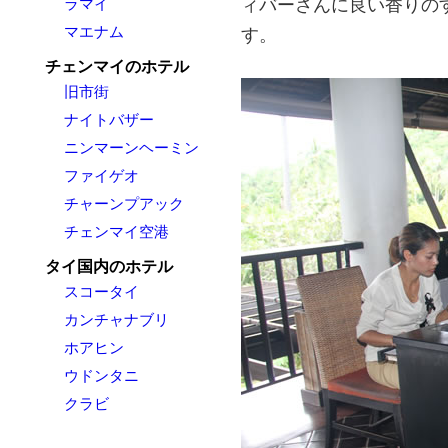
ラマイ
ィバーさんに良い香りの
マエナム
す。
チェンマイのホテル
旧市街
ナイトバザー
ニンマーンヘーミン
ファイゲオ
チャーンプアック
チェンマイ空港
タイ国内のホテル
スコータイ
カンチャナブリ
ホアヒン
ウドンタニ
クラビ