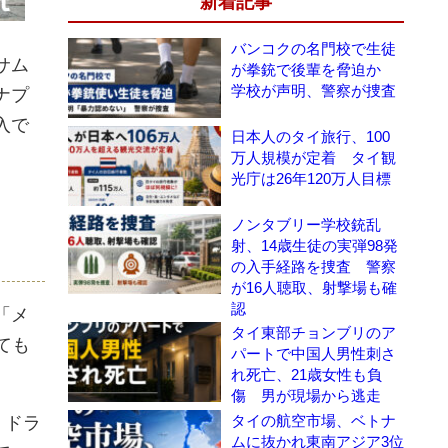
新着記事
バンコクの名門校で生徒
サム
が拳銃で後輩を脅迫か
学校が声明、警察が捜査
ナプ
入で
日本人のタイ旅行、100
万人規模が定着 タイ観
光庁は26年120万人目標
ノンタブリー学校銃乱
射、14歳生徒の実弾98発
の入手経路を捜査 警察
が16人聴取、射撃場も確
認
「メ
タイ東部チョンブリのア
ても
パートで中国人男性刺さ
れ死亡、21歳女性も負
傷 男が現場から逃走
タイの航空市場、ベトナ
。ドラ
ムに抜かれ東南アジア3位